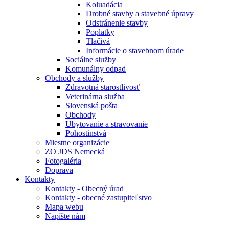
Koluadácia
Drobné stavby a stavebné úpravy
Odstránenie stavby
Poplatky
Tlačivá
Informácie o stavebnom úrade
Sociálne služby
Komunálny odpad
Obchody a služby
Zdravotná starostlivosť
Veterinárna služba
Slovenská pošta
Obchody
Ubytovanie a stravovanie
Pohostinstvá
Miestne organizácie
ZO JDS Nemecká
Fotogaléria
Doprava
Kontakty
Kontakty - Obecný úrad
Kontakty - obecné zastupiteľstvo
Mapa webu
Napíšte nám