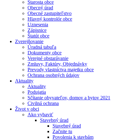
Starosta obce
Obecný úrad
Obecné zastupiteľstvo
Hlavný kontrolór obce
Uznesenia
Zápisnice
Štatút obce
Zverejňovanie
Úradná tabuľa
Dokumenty obce
Verejné obstarávanie
Zmluvy, Faktúry, Objednávky
Prevody vlastníctva majetku obce
Ochrana osobných údajov
Aktuality
Aktuality
Podujatia
Sčítanie obyvateľov, domov a bytov 2021
Civilná ochrana
Život v obci
Ako vybaviť
Stavebný úrad
Stavebný úrad
Začnite tu
Povolenia k stavbám