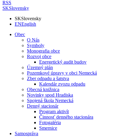
RSS
SK
Slovensky
SK
Slovensky
EN
English
Obec
O Nás
Symboly
Monografia obce
Rozvoj obce
Energetický audit budov
Územný plán
Pozemkové úpravy v obci Nemecká
Zber odpadu a šatstva
Kalendár zvozu odpadu
Obecná knižnica
Novinky spod Hradiska
Spojená škola Nemecká
Denný stacionár
Program aktivít
Činnosť denného stacionára
Fotogaléria
Smernice
Samospráva