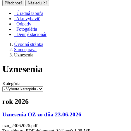
Předchozí
Následující
Úradná tabuľa
Ako vybaviť
Odpady
Fotogaléria
Denný stacionár
Úvodná stránka
Samospráva
Uznesenia
Uznesenia
Kategória
rok 2026
Uznesenia OZ zo dňa 23.06.2026
uzn_23062026.pdf
Typ súboru: PDF dokument, Veľkosť: 1,25 MB