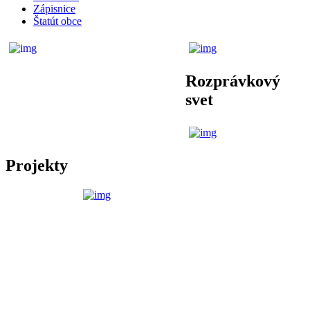
Zápisnice
Štatút obce
Rozprávkový
svet
Projekty