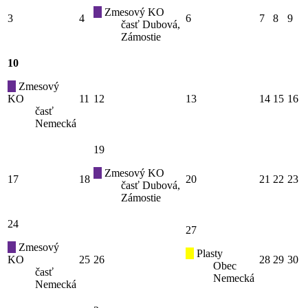
Zmesový KO
3
4
6
7
8
9
časť Dubová,
Zámostie
10
Zmesový
KO
11
12
13
14
15
16
časť
Nemecká
19
Zmesový KO
17
18
20
21
22
23
časť Dubová,
Zámostie
24
27
Zmesový
Plasty
KO
25
26
28
29
30
Obec
časť
Nemecká
Nemecká