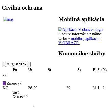
Civilná ochrana
Mobilná aplikácia
Sledujte informácie z nášho
webu v
mobilnej aplikácii -
V OBRAZE.
Komunálne služby
August
2026
Po
Ut
St
Št
Pi
So
Ne
27
Zmesový
KO
28
29
30
31
1
2
časť
Nemecká
5