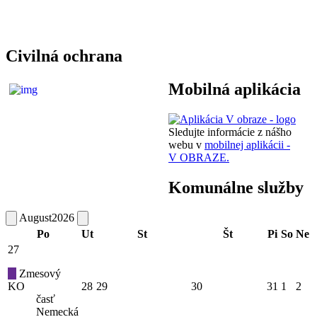
Civilná ochrana
Mobilná aplikácia
Sledujte informácie z nášho
webu v
mobilnej aplikácii -
V OBRAZE.
Komunálne služby
August
2026
Po
Ut
St
Št
Pi
So
Ne
27
Zmesový
KO
28
29
30
31
1
2
časť
Nemecká