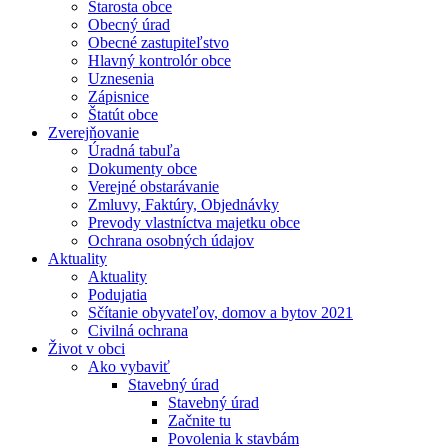
Starosta obce
Obecný úrad
Obecné zastupiteľstvo
Hlavný kontrolór obce
Uznesenia
Zápisnice
Štatút obce
Zverejňovanie
Úradná tabuľa
Dokumenty obce
Verejné obstarávanie
Zmluvy, Faktúry, Objednávky
Prevody vlastníctva majetku obce
Ochrana osobných údajov
Aktuality
Aktuality
Podujatia
Sčítanie obyvateľov, domov a bytov 2021
Civilná ochrana
Život v obci
Ako vybaviť
Stavebný úrad
Stavebný úrad
Začnite tu
Povolenia k stavbám