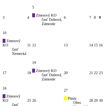
5
Zmesový KO
3
4
6
7
8
9
časť Dubová,
Zámostie
10
Zmesový
KO
11
12
13
14
15
16
časť
Nemecká
19
Zmesový KO
17
18
20
21
22
23
časť Dubová,
Zámostie
24
27
Zmesový
Plasty
KO
25
26
28
29
30
Obec
časť