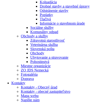
Koluadácia
Drobné stavby a stavebné úpravy
Odstránenie stavby
Poplatky
Tlačivá
Informácie o stavebnom úrade
Sociálne služby
Komunálny odpad
Obchody a služby
Zdravotná starostlivosť
Veterinárna služba
Slovenská pošta
Obchody
Ubytovanie a stravovanie
Pohostinstvá
Miestne organizácie
ZO JDS Nemecká
Fotogaléria
Doprava
Kontakty
Kontakty - Obecný úrad
Kontakty - obecné zastupiteľstvo
Mapa webu
Napíšte nám