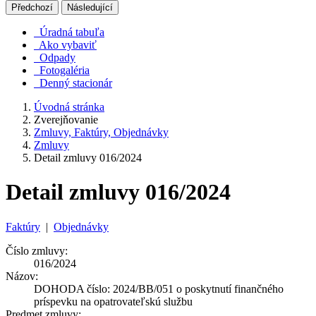
Předchozí
Následující
Úradná tabuľa
Ako vybaviť
Odpady
Fotogaléria
Denný stacionár
Úvodná stránka
Zverejňovanie
Zmluvy, Faktúry, Objednávky
Zmluvy
Detail zmluvy 016/2024
Detail zmluvy 016/2024
Faktúry
|
Objednávky
Číslo zmluvy:
016/2024
Názov:
DOHODA číslo: 2024/BB/051 o poskytnutí finančného
príspevku na opatrovateľskú službu
Predmet zmluvy: