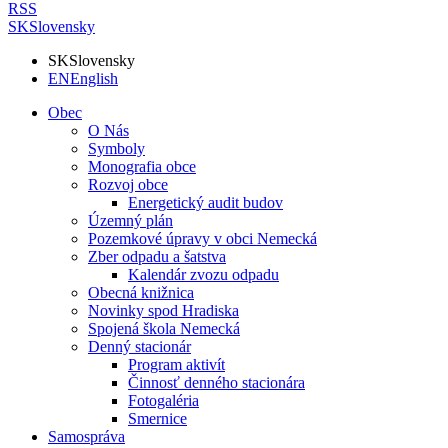
RSS
SK
Slovensky
SK
Slovensky
EN
English
Obec
O Nás
Symboly
Monografia obce
Rozvoj obce
Energetický audit budov
Územný plán
Pozemkové úpravy v obci Nemecká
Zber odpadu a šatstva
Kalendár zvozu odpadu
Obecná knižnica
Novinky spod Hradiska
Spojená škola Nemecká
Denný stacionár
Program aktivít
Činnosť denného stacionára
Fotogaléria
Smernice
Samospráva