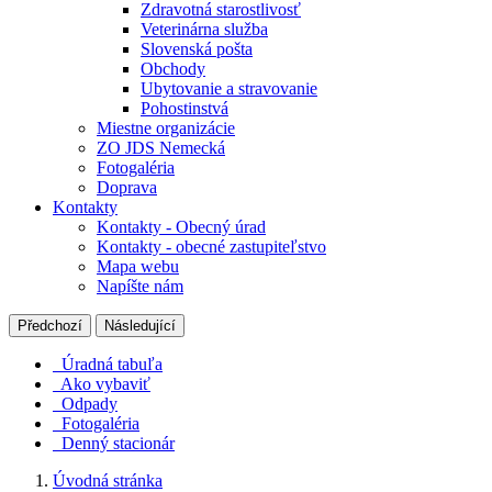
Zdravotná starostlivosť
Veterinárna služba
Slovenská pošta
Obchody
Ubytovanie a stravovanie
Pohostinstvá
Miestne organizácie
ZO JDS Nemecká
Fotogaléria
Doprava
Kontakty
Kontakty - Obecný úrad
Kontakty - obecné zastupiteľstvo
Mapa webu
Napíšte nám
Předchozí
Následující
Úradná tabuľa
Ako vybaviť
Odpady
Fotogaléria
Denný stacionár
Úvodná stránka