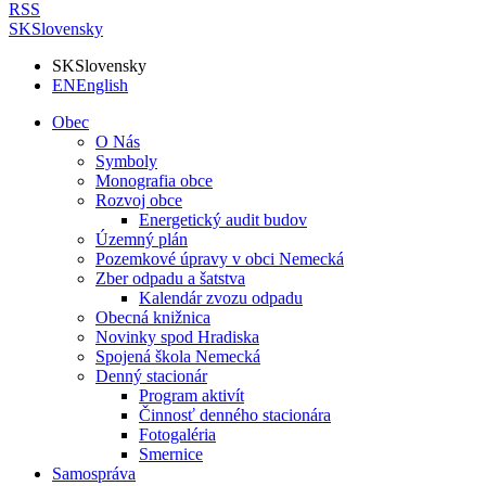
RSS
SK
Slovensky
SK
Slovensky
EN
English
Obec
O Nás
Symboly
Monografia obce
Rozvoj obce
Energetický audit budov
Územný plán
Pozemkové úpravy v obci Nemecká
Zber odpadu a šatstva
Kalendár zvozu odpadu
Obecná knižnica
Novinky spod Hradiska
Spojená škola Nemecká
Denný stacionár
Program aktivít
Činnosť denného stacionára
Fotogaléria
Smernice
Samospráva