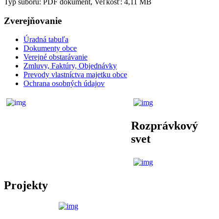
Typ súboru: PDF dokument, Veľkosť: 4,11 MB
Zverejňovanie
Úradná tabuľa
Dokumenty obce
Verejné obstarávanie
Zmluvy, Faktúry, Objednávky
Prevody vlastníctva majetku obce
Ochrana osobných údajov
Rozprávkový
svet
Projekty