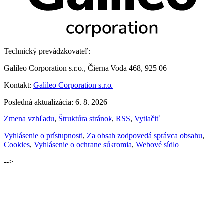
Technický prevádzkovateľ:
Galileo Corporation s.r.o., Čierna Voda 468, 925 06
Kontakt:
Galileo Corporation s.r.o.
Posledná aktualizácia: 6. 8. 2026
Zmena vzhľadu
,
Štruktúra stránok
,
RSS
,
Vytlačiť
Vyhlásenie o prístupnosti
,
Za obsah zodpovedá správca obsahu
,
Cookies
,
Vyhlásenie o ochrane súkromia
,
Webové sídlo
-->