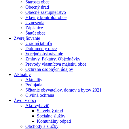
Starosta obce
Obecný úrad
Obecné zastupiteľstvo
Hlavný kontrolór obce
Uznesenia
Zápisnice
Štatút obce
Zverejňovanie
Úradná tabuľa
Dokumenty obce
Verejné obstarávanie
Zmluvy, Faktúry, Objednávky
Prevody vlastníctva majetku obce
Ochrana osobných údajov
Aktuality
Aktuality
Podujatia
Sčítanie obyvateľov, domov a bytov 2021
Civilná ochrana
Život v obci
Ako vybaviť
Stavebný úrad
Sociálne služby
Komunálny odpad
Obchody a služby