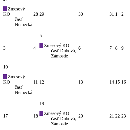
Zmesový
KO
28
29
30
31
1
2
časť
Nemecká
5
Zmesový KO
3
4
6
7
8
9
časť Dubová,
Zámostie
10
Zmesový
KO
11
12
13
14
15
16
časť
Nemecká
19
Zmesový KO
17
18
20
21
22
23
časť Dubová,
Zámostie