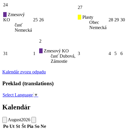
24
27
Zmesový
Plasty
KO
25
26
28
29
30
Obec
časť
Nemecká
Nemecká
2
Zmesový KO
31
1
3
4
5
6
časť Dubová,
Zámostie
Kalendár zvozu odpadu
Preklad (translations)
Select Language
▼
Kalendár
August
2026
Po
Ut
St
Št
Pia
So
Ne