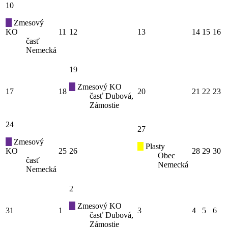
10
Zmesový
KO
11
12
13
14
15
16
časť
Nemecká
19
Zmesový KO
17
18
20
21
22
23
časť Dubová,
Zámostie
24
27
Zmesový
Plasty
KO
25
26
28
29
30
Obec
časť
Nemecká
Nemecká
2
Zmesový KO
31
1
3
4
5
6
časť Dubová,
Zámostie