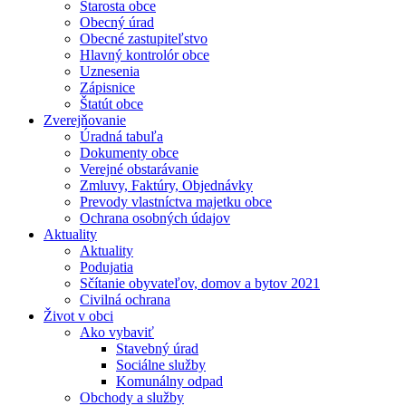
Starosta obce
Obecný úrad
Obecné zastupiteľstvo
Hlavný kontrolór obce
Uznesenia
Zápisnice
Štatút obce
Zverejňovanie
Úradná tabuľa
Dokumenty obce
Verejné obstarávanie
Zmluvy, Faktúry, Objednávky
Prevody vlastníctva majetku obce
Ochrana osobných údajov
Aktuality
Aktuality
Podujatia
Sčítanie obyvateľov, domov a bytov 2021
Civilná ochrana
Život v obci
Ako vybaviť
Stavebný úrad
Sociálne služby
Komunálny odpad
Obchody a služby