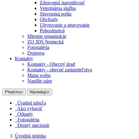
Zdravotná starostlivosť
Veterinárna služba
Slovenská pošta
Obchody
Ubytovanie a stravovanie
Pohostinstvá
Miestne organizácie
ZO JDS Nemecká
Fotogaléria
Doprava
Kontakty
Kontakty - Obecný úrad
Kontakty - obecné zastupiteľstvo
Mapa webu
Napíšte nám
Předchozí
Následující
Úradná tabuľa
Ako vybaviť
Odpady
Fotogaléria
Denný stacionár
Úvodná stránka