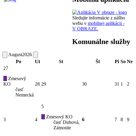
Sledujte informácie z nášho
webu v
mobilnej aplikácii -
V OBRAZE.
Komunálne služby
August
2026
Po
Ut
St
Št
Pi
So
Ne
27
Zmesový
KO
28
29
30
31
1
2
časť
Nemecká
5
Zmesový KO
3
4
6
7
8
9
časť Dubová,
Zámostie