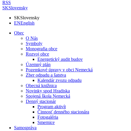
RSS
SK
Slovensky
SK
Slovensky
EN
English
Obec
O Nás
Symboly
Monografia obce
Rozvoj obce
Energetický audit budov
Územný plán
Pozemkové úpravy v obci Nemecká
Zber odpadu a šatstva
Kalendár zvozu odpadu
Obecná knižnica
Novinky spod Hradiska
Spojená škola Nemecká
Denný stacionár
Program aktivít
Činnosť denného stacionára
Fotogaléria
Smernice
Samospráva