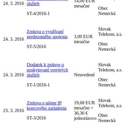
14,00 EUR
24. 3. 2016
služieb
mesačne
Obec
ST-4/2016-1
Nemecká
Slovak
Zmluva o využívaní
Telekom, a.s.
3,00 EUR
prednostného spojenia
24. 3. 2016
mesačne
Obec
ST-5/2016
Nemecká
Dodatok k zmluve o
Slovak
poskytovaní verejných
Telekom, a.s.
24. 3. 2016
Neuvedené
služieb
Obec
ST-1/2016-1
Nemecká
Slovak
19,68 EUR
Zmluva o nájme IP
Telekom, a.s.
mesačne +
koncového zariadenia
23. 3. 2016
36,36 €
Obec
ST-3/2016
jednorázovo
Nemecká