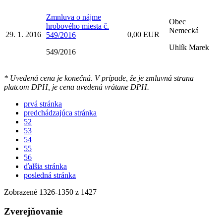
Zmnluva o nájme
Obec
hrobového miesta č.
Nemecká
29. 1. 2016
0,00 EUR
549/2016
Uhlík Marek
549/2016
* Uvedená cena je konečná. V prípade, že je zmluvná strana
platcom DPH, je cena uvedená vrátane DPH.
prvá stránka
predchádzajúca stránka
52
53
54
55
56
ďalšia stránka
posledná stránka
Zobrazené
1326
-
1350
z 1427
Zverejňovanie