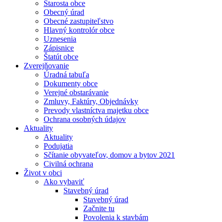
Starosta obce
Obecný úrad
Obecné zastupiteľstvo
Hlavný kontrolór obce
Uznesenia
Zápisnice
Štatút obce
Zverejňovanie
Úradná tabuľa
Dokumenty obce
Verejné obstarávanie
Zmluvy, Faktúry, Objednávky
Prevody vlastníctva majetku obce
Ochrana osobných údajov
Aktuality
Aktuality
Podujatia
Sčítanie obyvateľov, domov a bytov 2021
Civilná ochrana
Život v obci
Ako vybaviť
Stavebný úrad
Stavebný úrad
Začnite tu
Povolenia k stavbám