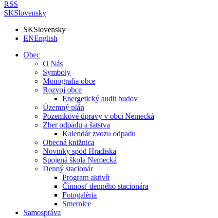
RSS
SK
Slovensky
SK
Slovensky
EN
English
Obec
O Nás
Symboly
Monografia obce
Rozvoj obce
Energetický audit budov
Územný plán
Pozemkové úpravy v obci Nemecká
Zber odpadu a šatstva
Kalendár zvozu odpadu
Obecná knižnica
Novinky spod Hradiska
Spojená škola Nemecká
Denný stacionár
Program aktivít
Činnosť denného stacionára
Fotogaléria
Smernice
Samospráva