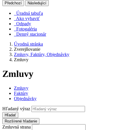
Předchozí
Následující
Úradná tabuľa
Ako vybaviť
Odpady
Fotogaléria
Denný stacionár
Úvodná stránka
Zverejňovanie
Zmluvy, Faktúry, Objednávky
Zmluvy
Zmluvy
Zmluvy
Faktúry
Objednávky
Hľadaný výraz
Hľadať
Rozšírené hľadanie
Zmluvná strana