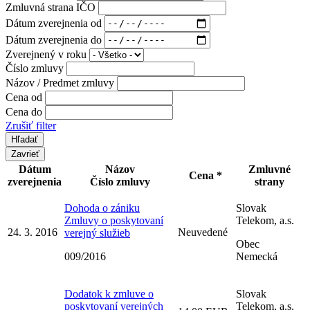
Zmluvná strana IČO
Dátum zverejnenia od
Dátum zverejnenia do
Zverejnený v roku
Číslo zmluvy
Názov / Predmet zmluvy
Cena od
Cena do
Zrušiť filter
Zavrieť
Dátum
Názov
Zmluvné
Cena *
zverejnenia
Číslo zmluvy
strany
Dohoda o zániku
Slovak
Zmluvy o poskytovaní
Telekom, a.s.
24. 3. 2016
Neuvedené
verejný služieb
Obec
009/2016
Nemecká
Dodatok k zmluve o
Slovak
poskytovaní verejných
Telekom, a.s.