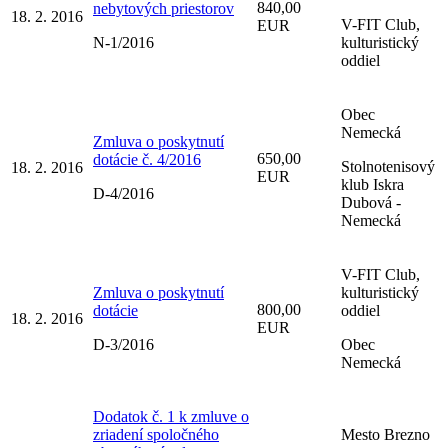
840,00
nebytových priestorov
18. 2. 2016
V-FIT Club,
EUR
N-1/2016
kulturistický
oddiel
Obec
Nemecká
Zmluva o poskytnutí
650,00
dotácie č. 4/2016
Stolnotenisový
18. 2. 2016
EUR
klub Iskra
D-4/2016
Dubová -
Nemecká
V-FIT Club,
Zmluva o poskytnutí
kulturistický
800,00
dotácie
oddiel
18. 2. 2016
EUR
D-3/2016
Obec
Nemecká
Dodatok č. 1 k zmluve o
zriadení spoločného
Mesto Brezno