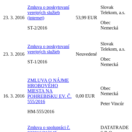
Zmluva o poskytovaní
Slovak
verejných služieb
Telekom, a.s.
23. 3. 2016
53,99 EUR
(internet)
Obec
ST-2/2016
Nemecká
Slovak
Zmluva o poskytovaní
Telekom, a.s.
verejných služieb
23. 3. 2016
Neuvedené
Obec
ST-1/2016
Nemecká
ZMLUVA O NÁJME
HROBOVÉHO
Obec
MIESTA NA
Nemecká
16. 3. 2016
0,00 EUR
POHREBISKU EV. Č.
555/2016
Peter Vincúr
HM-555/2016
Zmluva o spolupráci č.
DATATRADE