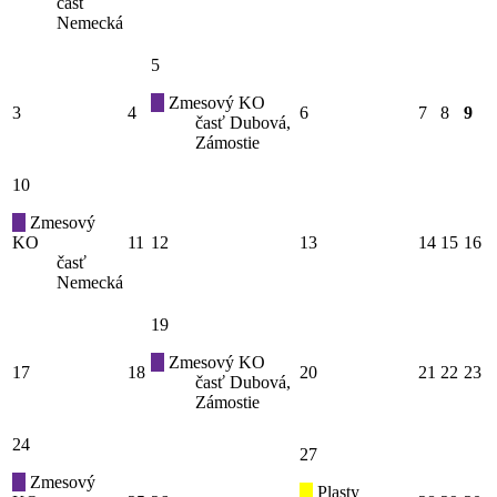
časť
Nemecká
5
Zmesový KO
3
4
6
7
8
9
časť Dubová,
Zámostie
10
Zmesový
KO
11
12
13
14
15
16
časť
Nemecká
19
Zmesový KO
17
18
20
21
22
23
časť Dubová,
Zámostie
24
27
Zmesový
Plasty