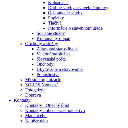
Koluadácia
Drobné stavby a stavebné úpravy
Odstránenie stavby
Poplatky
Tlačivá
Informácie o stavebnom úrade
Sociálne služby
Komunálny odpad
Obchody a služby
Zdravotná starostlivosť
Veterinárna služba
Slovenská pošta
Obchody
Ubytovanie a stravovanie
Pohostinstvá
Miestne organizácie
ZO JDS Nemecká
Fotogaléria
Doprava
Kontakty
Kontakty - Obecný úrad
Kontakty - obecné zastupiteľstvo
Mapa webu
Napíšte nám