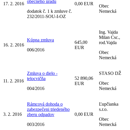
obecného úradu
17. 2. 2016
0,00 EUR
Obec
dodatok č. 1 k zmluve č.
Nemecká
232/2011-SOU-I-OZ
Ing. Vajda
Milan Csc.,
Kúpna zmluva
645,00
rod.Vajda
16. 2. 2016
EUR
006/2016
Obec
Nemecká
Zmluva o dielo -
STASO DŽ
52 890,06
telocvičňa
11. 2. 2016
Obec
EUR
004/2016
Nemecká
Rámcová dohoda o
Ľupčianka
zabezpečeni triedeného
s.r.o.
3. 2. 2016
0,00 EUR
zberu odpadov
Obec
003/2016
Nemecká