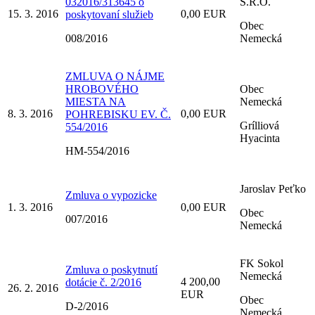
032016/313645 o
S.R.O.
15. 3. 2016
0,00 EUR
poskytovaní služieb
Obec
008/2016
Nemecká
ZMLUVA O NÁJME
HROBOVÉHO
Obec
MIESTA NA
Nemecká
8. 3. 2016
0,00 EUR
POHREBISKU EV. Č.
Grílliová
554/2016
Hyacinta
HM-554/2016
Jaroslav Peťko
Zmluva o vypozicke
1. 3. 2016
0,00 EUR
Obec
007/2016
Nemecká
FK Sokol
Zmluva o poskytnutí
Nemecká
4 200,00
dotácie č. 2/2016
26. 2. 2016
EUR
Obec
D-2/2016
Nemecká