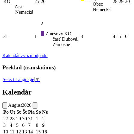
KO
25
26
28
29
30
Obec
časť
Nemecká
Nemecká
2
Zmesový KO
31
1
3
4
5
6
časť Dubová,
Zámostie
Kalendár zvozu odpadu
Preklad (translations)
Select Language
▼
Kalendár
August
2026
Po
Ut
St
Št
Pia
So
Ne
27
28
29
30
31
1
2
3
4
5
6
7
8
9
10
11
12
13
14
15
16