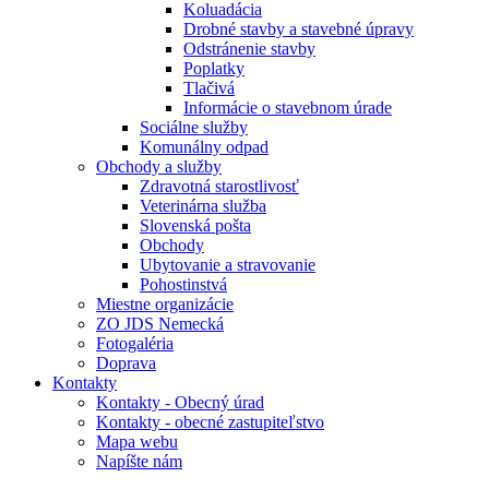
Koluadácia
Drobné stavby a stavebné úpravy
Odstránenie stavby
Poplatky
Tlačivá
Informácie o stavebnom úrade
Sociálne služby
Komunálny odpad
Obchody a služby
Zdravotná starostlivosť
Veterinárna služba
Slovenská pošta
Obchody
Ubytovanie a stravovanie
Pohostinstvá
Miestne organizácie
ZO JDS Nemecká
Fotogaléria
Doprava
Kontakty
Kontakty - Obecný úrad
Kontakty - obecné zastupiteľstvo
Mapa webu
Napíšte nám