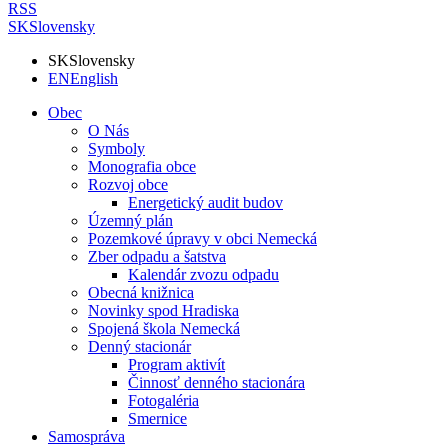
RSS
SK
Slovensky
SK
Slovensky
EN
English
Obec
O Nás
Symboly
Monografia obce
Rozvoj obce
Energetický audit budov
Územný plán
Pozemkové úpravy v obci Nemecká
Zber odpadu a šatstva
Kalendár zvozu odpadu
Obecná knižnica
Novinky spod Hradiska
Spojená škola Nemecká
Denný stacionár
Program aktivít
Činnosť denného stacionára
Fotogaléria
Smernice
Samospráva