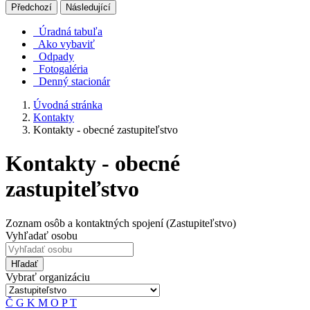
Předchozí
Následující
Úradná tabuľa
Ako vybaviť
Odpady
Fotogaléria
Denný stacionár
Úvodná stránka
Kontakty
Kontakty - obecné zastupiteľstvo
Kontakty - obecné
zastupiteľstvo
Zoznam osôb a kontaktných spojení (Zastupiteľstvo)
Vyhľadať osobu
Hľadať
Vybrať organizáciu
Č
G
K
M
O
P
T