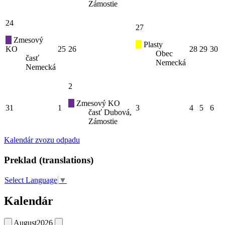
Zámostie
24
27
Zmesový
Plasty
KO
25
26
28
29
30
Obec
časť
Nemecká
Nemecká
2
Zmesový KO
31
1
3
4
5
6
časť Dubová,
Zámostie
Kalendár zvozu odpadu
Preklad (translations)
Select Language
▼
Kalendár
August
2026