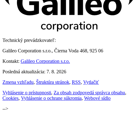
Technický prevádzkovateľ:
Galileo Corporation s.r.o., Čierna Voda 468, 925 06
Kontakt:
Galileo Corporation s.r.o.
Posledná aktualizácia: 7. 8. 2026
Zmena vzhľadu
,
Štruktúra stránok
,
RSS
,
Vytlačiť
Vyhlásenie o prístupnosti
,
Za obsah zodpovedá správca obsahu
,
Cookies
,
Vyhlásenie o ochrane súkromia
,
Webové sídlo
-->