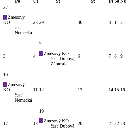
Po
Ut
St
Št
Pi
So
Ne
27
Zmesový
KO
28
29
30
31
1
2
časť
Nemecká
5
Zmesový KO
3
4
6
7
8
9
časť Dubová,
Zámostie
10
Zmesový
KO
11
12
13
14
15
16
časť
Nemecká
19
Zmesový KO
17
18
20
21
22
23
časť Dubová,