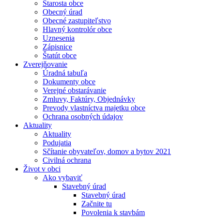
Starosta obce
Obecný úrad
Obecné zastupiteľstvo
Hlavný kontrolór obce
Uznesenia
Zápisnice
Štatút obce
Zverejňovanie
Úradná tabuľa
Dokumenty obce
Verejné obstarávanie
Zmluvy, Faktúry, Objednávky
Prevody vlastníctva majetku obce
Ochrana osobných údajov
Aktuality
Aktuality
Podujatia
Sčítanie obyvateľov, domov a bytov 2021
Civilná ochrana
Život v obci
Ako vybaviť
Stavebný úrad
Stavebný úrad
Začnite tu
Povolenia k stavbám