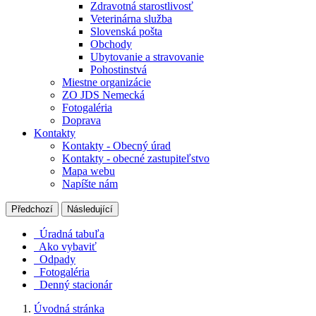
Zdravotná starostlivosť
Veterinárna služba
Slovenská pošta
Obchody
Ubytovanie a stravovanie
Pohostinstvá
Miestne organizácie
ZO JDS Nemecká
Fotogaléria
Doprava
Kontakty
Kontakty - Obecný úrad
Kontakty - obecné zastupiteľstvo
Mapa webu
Napíšte nám
Předchozí
Následující
Úradná tabuľa
Ako vybaviť
Odpady
Fotogaléria
Denný stacionár
Úvodná stránka