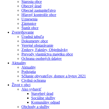
Starosta obce
Obecný úrad
Obecné zastupiteľstvo
Hlavný kontrolór obce
Uznesenia
Zápisnice
Štatút obce
Zverejňovanie
Úradná tabuľa
Dokumenty obce
Verejné obstarávanie
Zmluvy, Faktúry, Objednávky
Prevody vlastníctva majetku obce
Ochrana osobných údajov
Aktuality
Aktuality
Podujatia
Sčítanie obyvateľov, domov a bytov 2021
Civilná ochrana
Život v obci
Ako vybaviť
Stavebný úrad
Sociálne služby
Komunálny odpad
Obchody a služby