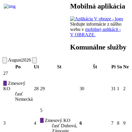
Mobilná aplikácia
Sledujte informácie z nášho
webu v
mobilnej aplikácii -
V OBRAZE.
Komunálne služby
August
2026
Po
Ut
St
Št
Pi
So
Ne
27
Zmesový
KO
28
29
30
31
1
2
časť
Nemecká
5
Zmesový KO
3
4
6
7
8
9
časť Dubová,
Zámostie