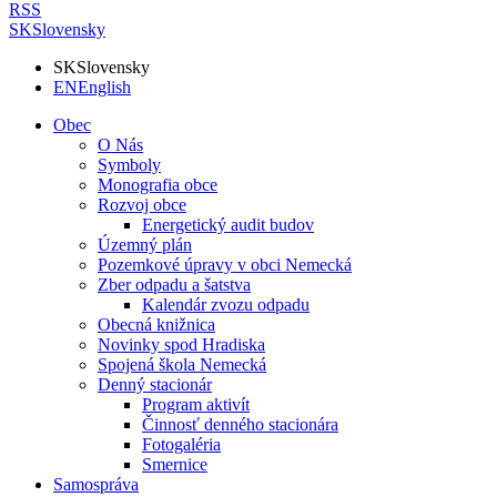
RSS
SK
Slovensky
SK
Slovensky
EN
English
Obec
O Nás
Symboly
Monografia obce
Rozvoj obce
Energetický audit budov
Územný plán
Pozemkové úpravy v obci Nemecká
Zber odpadu a šatstva
Kalendár zvozu odpadu
Obecná knižnica
Novinky spod Hradiska
Spojená škola Nemecká
Denný stacionár
Program aktivít
Činnosť denného stacionára
Fotogaléria
Smernice
Samospráva