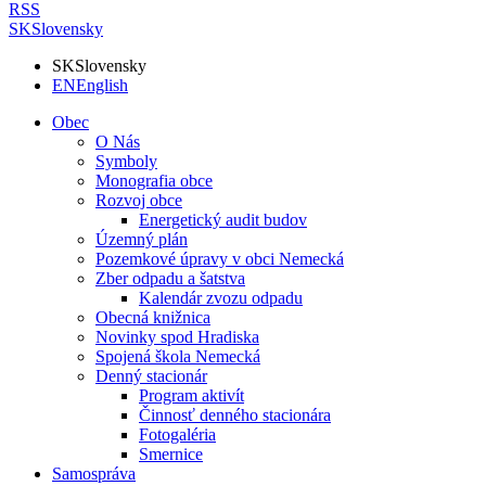
RSS
SK
Slovensky
SK
Slovensky
EN
English
Obec
O Nás
Symboly
Monografia obce
Rozvoj obce
Energetický audit budov
Územný plán
Pozemkové úpravy v obci Nemecká
Zber odpadu a šatstva
Kalendár zvozu odpadu
Obecná knižnica
Novinky spod Hradiska
Spojená škola Nemecká
Denný stacionár
Program aktivít
Činnosť denného stacionára
Fotogaléria
Smernice
Samospráva