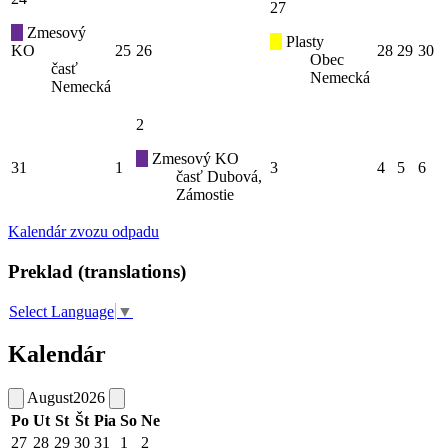
27
Zmesový
Plasty
KO
25
26
28
29
30
Obec
časť
Nemecká
Nemecká
2
Zmesový KO
31
1
3
4
5
6
časť Dubová,
Zámostie
Kalendár zvozu odpadu
Preklad (translations)
Select Language
▼
Kalendár
August
2026
Po
Ut
St
Št
Pia
So
Ne
27
28
29
30
31
1
2