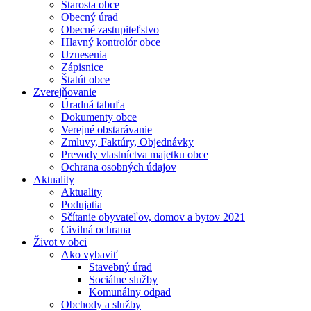
Starosta obce
Obecný úrad
Obecné zastupiteľstvo
Hlavný kontrolór obce
Uznesenia
Zápisnice
Štatút obce
Zverejňovanie
Úradná tabuľa
Dokumenty obce
Verejné obstarávanie
Zmluvy, Faktúry, Objednávky
Prevody vlastníctva majetku obce
Ochrana osobných údajov
Aktuality
Aktuality
Podujatia
Sčítanie obyvateľov, domov a bytov 2021
Civilná ochrana
Život v obci
Ako vybaviť
Stavebný úrad
Sociálne služby
Komunálny odpad
Obchody a služby