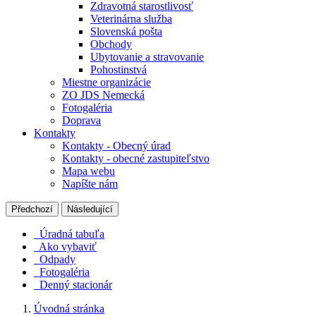
Zdravotná starostlivosť
Veterinárna služba
Slovenská pošta
Obchody
Ubytovanie a stravovanie
Pohostinstvá
Miestne organizácie
ZO JDS Nemecká
Fotogaléria
Doprava
Kontakty
Kontakty - Obecný úrad
Kontakty - obecné zastupiteľstvo
Mapa webu
Napíšte nám
Předchozí
Následující
Úradná tabuľa
Ako vybaviť
Odpady
Fotogaléria
Denný stacionár
Úvodná stránka