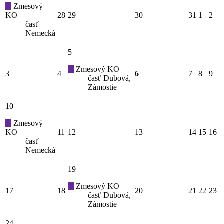
Zmesový
KO
28
29
30
31
1
2
časť
Nemecká
5
Zmesový KO
3
4
6
7
8
9
časť Dubová,
Zámostie
10
Zmesový
KO
11
12
13
14
15
16
časť
Nemecká
19
Zmesový KO
17
18
20
21
22
23
časť Dubová,
Zámostie
24