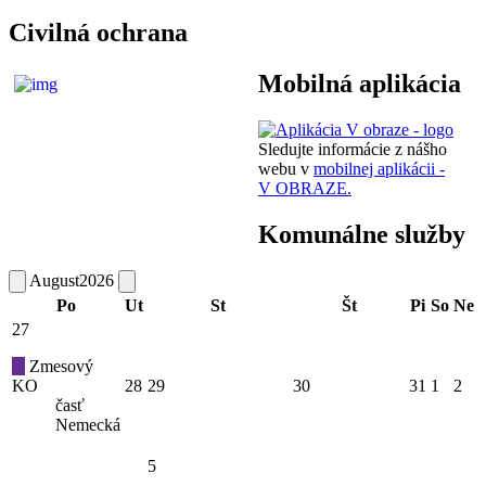
Civilná ochrana
Mobilná aplikácia
Sledujte informácie z nášho
webu v
mobilnej aplikácii -
V OBRAZE.
Komunálne služby
August
2026
Po
Ut
St
Št
Pi
So
Ne
27
Zmesový
KO
28
29
30
31
1
2
časť
Nemecká
5