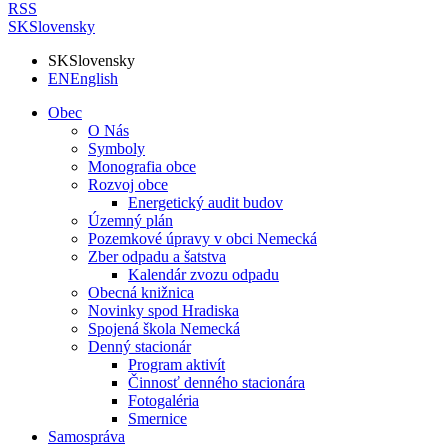
RSS
SK
Slovensky
SK
Slovensky
EN
English
Obec
O Nás
Symboly
Monografia obce
Rozvoj obce
Energetický audit budov
Územný plán
Pozemkové úpravy v obci Nemecká
Zber odpadu a šatstva
Kalendár zvozu odpadu
Obecná knižnica
Novinky spod Hradiska
Spojená škola Nemecká
Denný stacionár
Program aktivít
Činnosť denného stacionára
Fotogaléria
Smernice
Samospráva