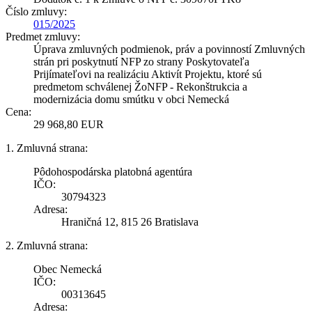
Číslo zmluvy:
015/2025
Predmet zmluvy:
Úprava zmluvných podmienok, práv a povinností Zmluvných
strán pri poskytnutí NFP zo strany Poskytovateľa
Prijímateľovi na realizáciu Aktivít Projektu, ktoré sú
predmetom schválenej ŽoNFP - Rekonštrukcia a
modernizácia domu smútku v obci Nemecká
Cena:
29 968,80 EUR
1. Zmluvná strana:
Pôdohospodárska platobná agentúra
IČO:
30794323
Adresa:
Hraničná 12, 815 26 Bratislava
2. Zmluvná strana:
Obec Nemecká
IČO:
00313645
Adresa: