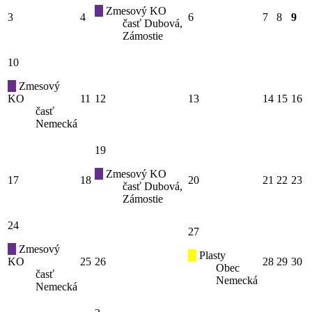
Zmesový KO
3
4
6
7
8
9
časť Dubová,
Zámostie
10
Zmesový
KO
11
12
13
14
15
16
časť
Nemecká
19
Zmesový KO
17
18
20
21
22
23
časť Dubová,
Zámostie
24
27
Zmesový
Plasty
KO
25
26
28
29
30
Obec
časť
Nemecká
Nemecká