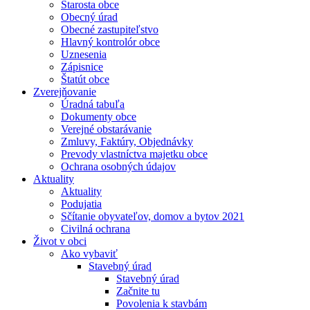
Starosta obce
Obecný úrad
Obecné zastupiteľstvo
Hlavný kontrolór obce
Uznesenia
Zápisnice
Štatút obce
Zverejňovanie
Úradná tabuľa
Dokumenty obce
Verejné obstarávanie
Zmluvy, Faktúry, Objednávky
Prevody vlastníctva majetku obce
Ochrana osobných údajov
Aktuality
Aktuality
Podujatia
Sčítanie obyvateľov, domov a bytov 2021
Civilná ochrana
Život v obci
Ako vybaviť
Stavebný úrad
Stavebný úrad
Začnite tu
Povolenia k stavbám