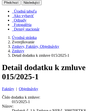
Předchozí
Následující
Úradná tabuľa
Ako vybaviť
Odpady
Fotogaléria
Denný stacionár
Úvodná stránka
Zverejňovanie
Zmluvy, Faktúry, Objednávky
Zmluvy
Detail dodatku k zmluve 015/2025-1
Detail dodatku k zmluve
015/2025-1
Faktúry
|
Objednávky
Číslo dodatku k zmluve:
015/2025-1
Názov:
Dodatok č. 1 k Zmluve o NFP č. 309070FTK8