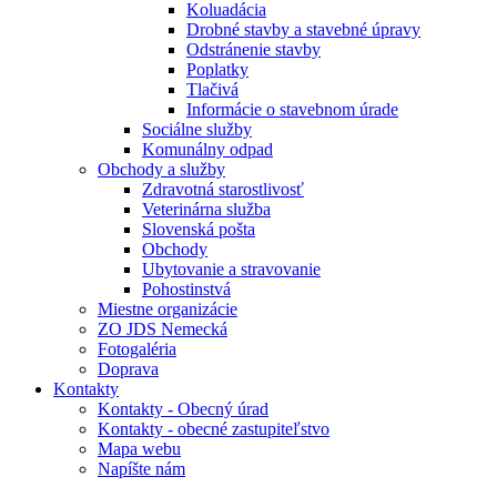
Koluadácia
Drobné stavby a stavebné úpravy
Odstránenie stavby
Poplatky
Tlačivá
Informácie o stavebnom úrade
Sociálne služby
Komunálny odpad
Obchody a služby
Zdravotná starostlivosť
Veterinárna služba
Slovenská pošta
Obchody
Ubytovanie a stravovanie
Pohostinstvá
Miestne organizácie
ZO JDS Nemecká
Fotogaléria
Doprava
Kontakty
Kontakty - Obecný úrad
Kontakty - obecné zastupiteľstvo
Mapa webu
Napíšte nám