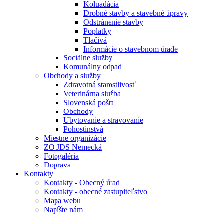
Koluadácia
Drobné stavby a stavebné úpravy
Odstránenie stavby
Poplatky
Tlačivá
Informácie o stavebnom úrade
Sociálne služby
Komunálny odpad
Obchody a služby
Zdravotná starostlivosť
Veterinárna služba
Slovenská pošta
Obchody
Ubytovanie a stravovanie
Pohostinstvá
Miestne organizácie
ZO JDS Nemecká
Fotogaléria
Doprava
Kontakty
Kontakty - Obecný úrad
Kontakty - obecné zastupiteľstvo
Mapa webu
Napíšte nám