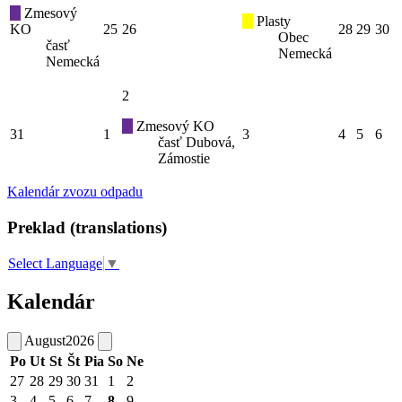
Zmesový
Plasty
KO
25
26
28
29
30
Obec
časť
Nemecká
Nemecká
2
Zmesový KO
31
1
3
4
5
6
časť Dubová,
Zámostie
Kalendár zvozu odpadu
Preklad (translations)
Select Language
▼
Kalendár
August
2026
Po
Ut
St
Št
Pia
So
Ne
27
28
29
30
31
1
2
3
4
5
6
7
8
9