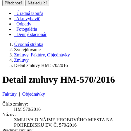
Předchozí
Následující
Úradná tabuľa
Ako vybaviť
Odpady
Fotogaléria
Denný stacionár
Úvodná stránka
Zverejňovanie
Zmluvy, Faktúry, Objednávky
Zmluvy
Detail zmluvy HM-570/2016
Detail zmluvy HM-570/2016
Faktúry
|
Objednávky
Číslo zmluvy:
HM-570/2016
Názov:
ZMLUVA O NÁJME HROBOVÉHO MIESTA NA
POHREBISKU EV. Č. 570/2016
Predmet zmluvy: