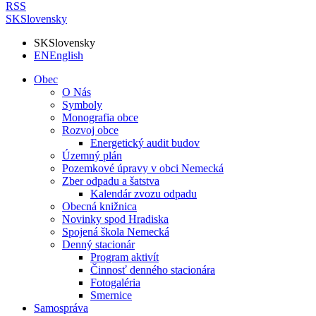
RSS
SK
Slovensky
SK
Slovensky
EN
English
Obec
O Nás
Symboly
Monografia obce
Rozvoj obce
Energetický audit budov
Územný plán
Pozemkové úpravy v obci Nemecká
Zber odpadu a šatstva
Kalendár zvozu odpadu
Obecná knižnica
Novinky spod Hradiska
Spojená škola Nemecká
Denný stacionár
Program aktivít
Činnosť denného stacionára
Fotogaléria
Smernice
Samospráva