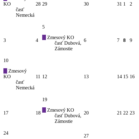
KO
28
29
30
31
1
2
časť
Nemecká
5
Zmesový KO
3
4
6
7
8
9
časť Dubová,
Zámostie
10
Zmesový
KO
11
12
13
14
15
16
časť
Nemecká
19
Zmesový KO
17
18
20
21
22
23
časť Dubová,
Zámostie
24
27