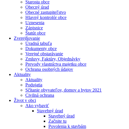
Starosta obce
Obecný úrad
Obecné zastupiteľstvo
Hlavný kontrolór obce
Uznesenia
Zápisnice
Štatút obce
Zverejňovanie
Úradná tabuľa
Dokumenty obce
Verejné obstarávanie
Zmluvy, Faktúry, Objednávky
Prevody vlastníctva majetku obce
Ochrana osobných údajov
Aktuality
Aktuality
Podujatia
Sčítanie obyvateľov, domov a bytov 2021
Civilná ochrana
Život v obci
Ako vybaviť
Stavebný úrad
Stavebný úrad
Začnite tu
Povolenia k stavbám