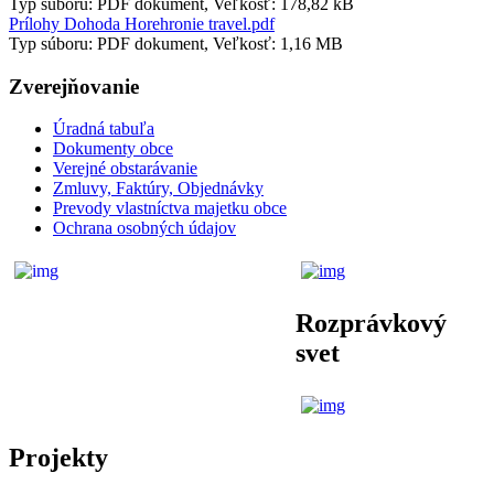
Typ súboru: PDF dokument, Veľkosť: 178,82 kB
Prílohy Dohoda Horehronie travel.pdf
Typ súboru: PDF dokument, Veľkosť: 1,16 MB
Zverejňovanie
Úradná tabuľa
Dokumenty obce
Verejné obstarávanie
Zmluvy, Faktúry, Objednávky
Prevody vlastníctva majetku obce
Ochrana osobných údajov
Rozprávkový
svet
Projekty