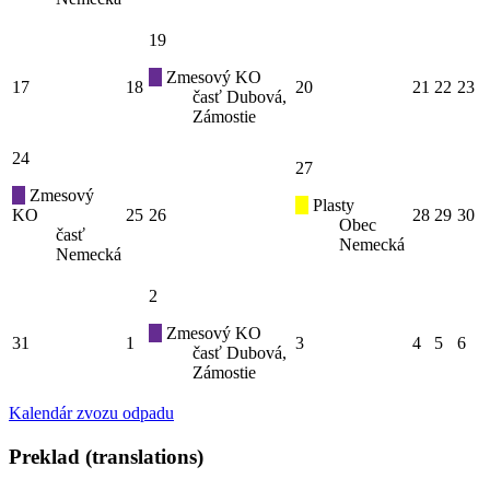
19
Zmesový KO
17
18
20
21
22
23
časť Dubová,
Zámostie
24
27
Zmesový
Plasty
KO
25
26
28
29
30
Obec
časť
Nemecká
Nemecká
2
Zmesový KO
31
1
3
4
5
6
časť Dubová,
Zámostie
Kalendár zvozu odpadu
Preklad (translations)