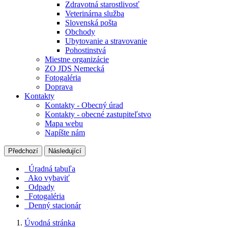
Zdravotná starostlivosť
Veterinárna služba
Slovenská pošta
Obchody
Ubytovanie a stravovanie
Pohostinstvá
Miestne organizácie
ZO JDS Nemecká
Fotogaléria
Doprava
Kontakty
Kontakty - Obecný úrad
Kontakty - obecné zastupiteľstvo
Mapa webu
Napíšte nám
Předchozí
Následující
Úradná tabuľa
Ako vybaviť
Odpady
Fotogaléria
Denný stacionár
Úvodná stránka