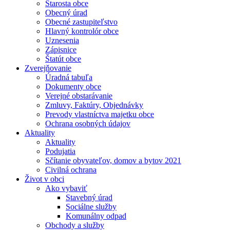
Starosta obce
Obecný úrad
Obecné zastupiteľstvo
Hlavný kontrolór obce
Uznesenia
Zápisnice
Štatút obce
Zverejňovanie
Úradná tabuľa
Dokumenty obce
Verejné obstarávanie
Zmluvy, Faktúry, Objednávky
Prevody vlastníctva majetku obce
Ochrana osobných údajov
Aktuality
Aktuality
Podujatia
Sčítanie obyvateľov, domov a bytov 2021
Civilná ochrana
Život v obci
Ako vybaviť
Stavebný úrad
Sociálne služby
Komunálny odpad
Obchody a služby